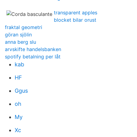
transparent apples
blocket bilar orust
fraktal geometri
göran sjölin
anna berg slu
arvskifte handelsbanken
spotify betalning per låt
kab
HF
Ggus
oh
My
Xc